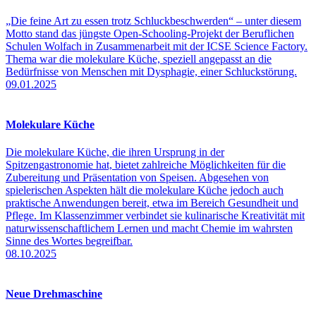
„Die feine Art zu essen trotz Schluckbeschwerden“ – unter diesem
Motto stand das jüngste Open-Schooling-Projekt der Beruflichen
Schulen Wolfach in Zusammenarbeit mit der ICSE Science Factory.
Thema war die molekulare Küche, speziell angepasst an die
Bedürfnisse von Menschen mit Dysphagie, einer Schluckstörung.
09.01.2025
Molekulare Küche
Die molekulare Küche, die ihren Ursprung in der
Spitzengastronomie hat, bietet zahlreiche Möglichkeiten für die
Zubereitung und Präsentation von Speisen. Abgesehen von
spielerischen Aspekten hält die molekulare Küche jedoch auch
praktische Anwendungen bereit, etwa im Bereich Gesundheit und
Pflege. Im Klassenzimmer verbindet sie kulinarische Kreativität mit
naturwissenschaftlichem Lernen und macht Chemie im wahrsten
Sinne des Wortes begreifbar.
08.10.2025
Neue Drehmaschine