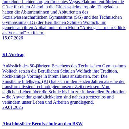
funkelnde Lichter sorgten für echtes Vegas-Flair und entführten die
Gäste für einen Abend in die Glücksspielmetropole. Eingeladen
hatten die Abiturientinnen und Abiturienten des
Sozialwissenschaftlichen Gymnasiums (SG) und des Technischen
Gymnasiums (TG) der Beruflichen Schulen Wolfach, um
gemeinsam ihren Abiball unter dem Motto "Abivegas – mehr Glück
als Verstand" zu feiern.
15.07.2026
KI-Vortrag
Anlässlich des 50-jährigen Bestehens des Technischen Gymnasiums
Wolfach setzen die Beruflichen Schulen Wolfach ihre Tradition,
hochkarätige Vorträge in ihrem Haus anzubieten, fort. Die
künstliche Intelligenz (KI) hat sich in den letzten Jahren als eine der
transformativsten Technologien unserer Zeit erwiesen. Vom
täglichen Leben über die Schule bis hin zur industriellen Produktion
– die Anwendungsmöglichkeiten sind nahezu grenzenlos und
verändern unser Leben und Arbeiten grundlegend.
29.01.2025
Abschlussfeier Berufsschule an den BSW