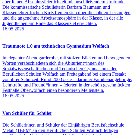
aber feinen Abschlussfeierlichkeit mit anschließendem Umtrunk.
Die kommissarische Schulleiterin Barbara Baumann und
Klassenlehrer Jochen Kreß freuten sich über die soliden Leistungen
und die angenehme Arbeitsatmosphäre in der Klasse, in der alle
Jugendlichen am Ende das Klassenziel erreichten.
16.05.2025
Traumnote 1,0 am technischen Gymnasium Wolfach
In eleganter Abendgarderobe, mit stolzen Blicken und bewegenden
Worten verabschiedeten sich die Abiturient*innen des
Sozialwissenschaftlichen und Technischen Gymnasiums der
Beruflichen Schulen Wolfach am Freitagabend bei einem Festakt
von ihrer Schulzeit. Rund 200 Gäste – darunter Familienangehörige,
Lehrkräfte und Freund*innen – feierten in der schön geschmückten
Festhalle Oberwolfach einen besonderen Meilenstein.
16.05.2025
Von Schüler für Schüler
Die Schülerinnen und Schüler der Einjährigen Berufsfachschule
Metall (1BFM) an den Beruflichen Schulen Wolfach fertigen