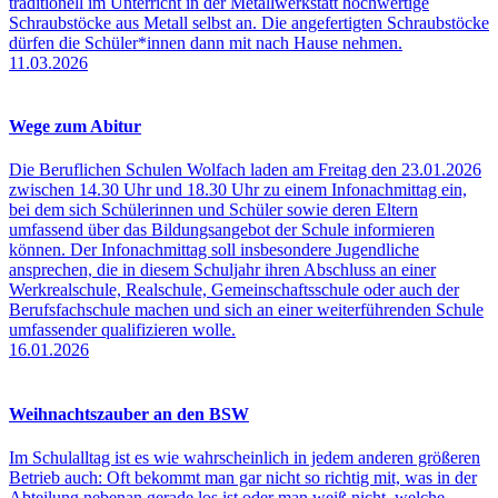
traditionell im Unterricht in der Metallwerkstatt hochwertige
Schraubstöcke aus Metall selbst an. Die angefertigten Schraubstöcke
dürfen die Schüler*innen dann mit nach Hause nehmen.
11.03.2026
Wege zum Abitur
Die Beruflichen Schulen Wolfach laden am Freitag den 23.01.2026
zwischen 14.30 Uhr und 18.30 Uhr zu einem Infonachmittag ein,
bei dem sich Schülerinnen und Schüler sowie deren Eltern
umfassend über das Bildungsangebot der Schule informieren
können. Der Infonachmittag soll insbesondere Jugendliche
ansprechen, die in diesem Schuljahr ihren Abschluss an einer
Werkrealschule, Realschule, Gemeinschaftsschule oder auch der
Berufsfachschule machen und sich an einer weiterführenden Schule
umfassender qualifizieren wolle.
16.01.2026
Weihnachtszauber an den BSW
Im Schulalltag ist es wie wahrscheinlich in jedem anderen größeren
Betrieb auch: Oft bekommt man gar nicht so richtig mit, was in der
Abteilung nebenan gerade los ist oder man weiß nicht, welche