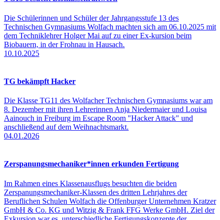
Die Schülerinnen und Schüler der Jahrgangsstufe 13 des
Technischen Gymnasiums Wolfach machten sich am 06.10.2025 mit
dem Techniklehrer Holger Mai auf zu einer Ex-kursion beim
Biobauern, in der Frohnau in Hausach.
10.10.2025
TG bekämpft Hacker
Die Klasse TG11 des Wolfacher Technischen Gymnasiums war am
8. Dezember mit ihren Lehrerinnen Anja Niedermaier und Louisa
Aainouch in Freiburg im Escape Room "Hacker Attack" und
anschließend auf dem Weihnachtsmarkt.
04.01.2026
Zerspanungsmechaniker*innen erkunden Fertigung
Im Rahmen eines Klassenausflugs besuchten die beiden
Zerspanungsmechaniker-Klassen des dritten Lehrjahres der
Beruflichen Schulen Wolfach die Offenburger Unternehmen Kratzer
GmbH & Co. KG und Witzig & Frank FFG Werke GmbH. Ziel der
Exkursion war es, unterschiedliche Fertigungskonzepte der