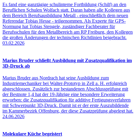
Es fand eine ganztägige schulinterne Fortbildung (Schilf) an den
Beruflichen Schulen Wolfach statt. Daran haben alle Kollegen aus
dem Bereich Berufsausbildung Metall - einschließlich dem neuen
Referendar Tobias Hesse - teilgenommen. Als Experte für GPS-
Normung hat Tobias Stengele, zuständiger Fachberater für
Berufsschulen für den Metallbereich am RP Freiburg, den Kollegen
die großen Änderungen der technischen Richtlinien beigebracht.
03.02.2026
Marius Bruder schließt Ausbildung mit Zusatzqualifikation im
3D-Druck ab
Marius Bruder aus Nordrach hat seine Ausbildung zum
Industriemechaniker bei Walter-Prototyp in Zell a. H. erfolgreich
abgeschlossen. Zusätzlich zur bestandenen Abschlussprüfung mit
der Bestnote 1,4 hat der 19-Jährige eine besondere Erweiterung
erworben: die Zusatzqualifikation für additive Fertigungsverfahren
mit Schwerpunkt 3D-Druck. Damit ist er der erste Auszubildende
im Kammerbezirk Offenburg, der diese Zusatzprüfung abgelegt hat.
24.06.2026
Molekulare Küche begeistert