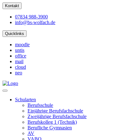
Kontakt
07834 988-3900
info@bs-wolfach.de
Quicklinks
moodle
untis
office
mail
cloud
neo
Schularten
Berufsschule
Einjährige Berufsfachschule
Zweijährige Berufsfachschule
Berufskolleg 1 (Technik)
Berufliche Gymnasien
AV
VABO