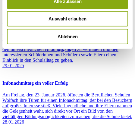
Alle zulassen
14.01.2025
Auswahl erlauben
Infoabend an den BSW
Am vergangenen Donnerstag fand an den Beruflichen Schulen
Ablehnen
Wolfach der alljährliche Infoabend statt, der zahlreiche Interessierte
anzog. Ziel der Veranstaltung war es, umfassende Informationen zu
den unterschiedlichen Bildungsgängen zu vermitteln und den
interessierten Schülerinnen und Schülern sowie Eltern einen
Einblick in den Schulalltag zu geben.
29.01.2025
Infonachmittag ein voller Erfolg
Am Freitag, den 23. Januar 2026, öffneten die Beruflichen Schulen
Wolfach ihre Türen für einen Infonachmittag, der bei den Besuchern
auf großes Interesse stieß. Viele Jugendliche und ihre Eltern nahmen
die Gelegenheit wahr, sich direkt vor Ort ein Bild von den
vielfältigen Bildungsmöglichkeiten zu machen, die die Schule bietet.
28.01.2026