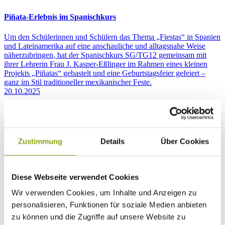
Piñata-Erlebnis im Spanischkurs
Um den Schülerinnen und Schülern das Thema „Fiestas“ in Spanien
und Lateinamerika auf eine anschauliche und alltagsnahe Weise
näherzubringen, hat der Spanischkurs SG/TG12 gemeinsam mit
ihrer Lehrerin Frau J. Kasper-Eßlinger im Rahmen eines kleinen
Projekts „Piñatas“ gebastelt und eine Geburtstagsfeier gefeiert –
ganz im Stil traditioneller mexikanischer Feste.
20.10.2025
Alle Prüflinge bestehen die Abschlussprüfungen
Der Jahrgang Winter 2024 der Berufsschule Wolfach besteht die
Zustimmung
Details
Über Cookies
Abschlussprüfungen. Somit haben alle Auszubildenden ihre
Ausbildung erfolgreich abgeschlossen.
17.01.2025
Diese Webseite verwendet Cookies
Wir verwenden Cookies, um Inhalte und Anzeigen zu
Fachkräfte CNC-Know-how
personalisieren, Funktionen für soziale Medien anbieten
Der vom Förderverein der Beruflichen Schulen Wolfach initiierte
zu können und die Zugriffe auf unsere Website zu
CNC-Programmierkurs nach DIN ISO ist kürzlich erfolgreich