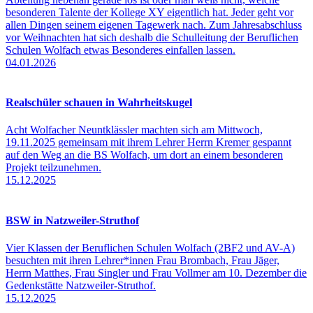
besonderen Talente der Kollege XY eigentlich hat. Jeder geht vor
allen Dingen seinem eigenen Tagewerk nach. Zum Jahresabschluss
vor Weihnachten hat sich deshalb die Schulleitung der Beruflichen
Schulen Wolfach etwas Besonderes einfallen lassen.
04.01.2026
Realschüler schauen in Wahrheitskugel
Acht Wolfacher Neuntklässler machten sich am Mittwoch,
19.11.2025 gemeinsam mit ihrem Lehrer Herrn Kremer gespannt
auf den Weg an die BS Wolfach, um dort an einem besonderen
Projekt teilzunehmen.
15.12.2025
BSW in Natzweiler-Struthof
Vier Klassen der Beruflichen Schulen Wolfach (2BF2 und AV-A)
besuchten mit ihren Lehrer*innen Frau Brombach, Frau Jäger,
Herrn Matthes, Frau Singler und Frau Vollmer am 10. Dezember die
Gedenkstätte Natzweiler-Struthof.
15.12.2025