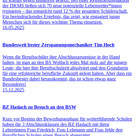
im Kampf gegen Blutkrebs gesetzt. Bei einer Registrierungsaktion
der DKMS ließen sich 70 neue potenzielle Lebensretter*innen
typisieren – das entspricht rund 12 % der gesamten Schülerschaft.
Ein beeindruckendes Ergebnis, das zeigt, wie engagiert junge
Menschen sich für dieses wichtige Thema einsetzen.
16.05.2025
Bundesweit bester Zerspanungsmechaniker Tim Hoch
Wenn die Berufsschüler ihre Abschlusszeugnisse in der Hand
halten, ist man an den BS Wolfach jedes Mal stolz auf die jungen
Leute, die hier ihre Berufsschulzeit absolviert und den Grundstein
für eine erfolgreiche berufliche Zukunft gelegt haben. Aber dass ein
Bundesbester dabei herauskommt, das ist schon etwas ganz
Besonderes!
15.12.2025
BZ Haslach zu Besuch an den BSW
Kurz vor Beginn der Bewerbungsphase für weiterführende Schulen
haben die 3 Abschlussklassen des BZ Haslach mit ihren
Lehrerinnen Frau Friedrich, Frau Lehmann und Frau Jehle den
Beruflichen Schulen einen Besuch abgestattet.