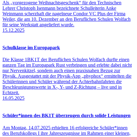
Als „vorgezogene Weihnachtsgeschenk“ für den Technischen
Lehrer Christoph Isenmann bezeichnete Schulleiterin Anke
Weinmann scherzhaft die nagelneue Condor VC Plus der Firma
Weiler, die am 10. Dezember an den Beruflichen Schulen Wolfach
für seine Werkstatt angeliefert wurde.
15.12.2025
Schulklasse im Europapark
Die Klasse 1BK1T der Beruflichen Schulen Wolfach durfte einen
ganzen Tag im Europapark Rust verbringen und erlebte dabei nicht
nur Nervenkitzel, sondern auch einen praxisnahen Bezug zur
Physik. Ausgestattet mit der Physik-App „phyphox“ ermittelten die
Schülerinnen und Schüler während der Achterbahnfahrten die
Beschleunigungswerte in X-, Y- und Z-Richtung – live und in
Echtzeit.
16.05.2025
Schüler*innen des BK1T überzeugen durch solide Leistungen
Am Montag, 14.07.2025 erhielten 16 erfolgreiche Schüler*innen
des Berufskollegs I ihre Jahreszeugnisse im Rahmen einer kleinen,