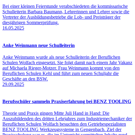
Bei einer kleinen Feierstunde verabschiedeten die kommissarische
Schulleiterin Barbara Baumann, Lehrerinnen und Lehrer sowie die
Vertreter der Ausbildungsbetriebe die Lob- und Preisträger der
diesjährigen Sommerprüfung.
16.05.2025
Anke Weinmann neue Schulleiterin
Anke Weinmann wurde als neue Schulleiterin der Beruflichen
Schulen Wolfach eingesetzt. Sie folgt damit nach einem Jahr Vakanz
auf Michaela Rieger-Motzer. Frau Weinmann kommt von den
Beruflichen Schulen Kehl und führt zum neuen Schuljahr die
Geschäfte an den BSW.
29.09.2025
Berufsschüler sammeln Praxiserfahrung bei BENZ TOOLING
Theorie und Praxis gingen Mitte Juli Hand in Hand: Die
Auszubildenden des dritten Lehrjahres zum Industriemechaniker der
Beruflichen Schulen Wolfach besuchten den Getriebespezialisten
BENZ TOOLING Werkzeugsysteme in Gengenbach. Ziel der
Praxisschulung war es, die im Unterricht vermittelten Inhalte rund