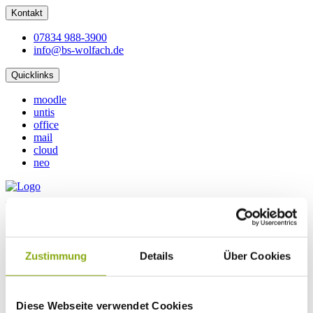
Kontakt
07834 988-3900
info@bs-wolfach.de
Quicklinks
moodle
untis
office
mail
cloud
neo
Schularten
Berufsschule
Einjährige Berufsfachschule
Zustimmung
Details
Über Cookies
Zweijährige Berufsfachschule
Berufskolleg 1 (Technik)
Berufliche Gymnasien
AV
Diese Webseite verwendet Cookies
VABO