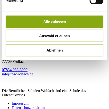
Marketing
Das Lernen und die persönliche Entwicklung stehen an
unserer Schule im Mittelpunkt.
Engagement und Leistung werden anerkannt und gefördert.
Alle zulassen
Eine offene Kommunikation aller am Schulleben Beteiligten
schafft Transparenz.
Alle haben eine Vorbildfunktion und richten ihr Verhalten
Auswahl erlauben
danach aus.
Ablehnen
Berufliche Schulen Wolfach
Ostlandstraße 33
77709 Wolfach
07834 988-3900
info@bs-wolfach.de
Die Beruflichen Schulen Wolfach sind eine Schule des
Ortenaukreises.
Impressum
Datenschutz­erklärung