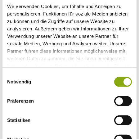
Schulorganisation
Wir verwenden Cookies, um Inhalte und Anzeigen zu
Schulleitung
personalisieren, Funktionen für soziale Medien anbieten
Sekretariat
zu können und die Zugriffe auf unsere Website zu
Hausmeister
Unsere Schule
analysieren. Außerdem geben wir Informationen zu Ihrer
Impressionen
Verwendung unserer Website an unsere Partner für
Kollegium
soziale Medien, Werbung und Analysen weiter. Unsere
Unterstützungsangebot
Leitbild
Partner führen diese Informationen möglicherweise mit
Schullogo
weiteren Daten zusammen, die Sie ihnen bereitgestellt
Geschichte
haben oder die sie im Rahmen Ihrer Nutzung der Dienste
Partner
Duale Partner
gesammelt haben.
Einwilligungsauswahl
Förderverein
Notwendig
Hochschule Offenburg
Gedenkstätte "Vulkan"
Service
Suche
Präferenzen
Home
Unsere Schule
Statistiken
Leitbild
Leitbild der Schule