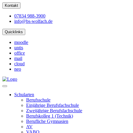
Kontakt
07834 988-3900
info@bs-wolfach.de
Quicklinks
moodle
untis
office
mail
cloud
neo
Schularten
Berufsschule
Einjährige Berufsfachschule
Zweijährige Berufsfachschule
Berufskolleg 1 (Technik)
Berufliche Gymnasien
AV
VABO