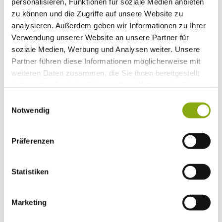
personalisieren, Funktionen für soziale Medien anbieten
Schulorganisation
zu können und die Zugriffe auf unsere Website zu
Schulleitung
Sekretariat
analysieren. Außerdem geben wir Informationen zu Ihrer
Hausmeister
Verwendung unserer Website an unsere Partner für
Unsere Schule
soziale Medien, Werbung und Analysen weiter. Unsere
Impressionen
Kollegium
Partner führen diese Informationen möglicherweise mit
Unterstützungsangebot
weiteren Daten zusammen, die Sie ihnen bereitgestellt
Leitbild
haben oder die sie im Rahmen Ihrer Nutzung der Dienste
Schullogo
Geschichte
gesammelt haben.
Einwilligungsauswahl
Partner
Notwendig
Duale Partner
Förderverein
Hochschule Offenburg
Präferenzen
Gedenkstätte "Vulkan"
Service
Suche
Statistiken
Home
Beiträge
Marketing
News-Beiträge