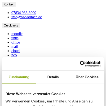
Kontakt
07834 988-3900
info@bs-wolfach.de
Quicklinks
moodle
untis
office
mail
cloud
neo
Schularten
Zustimmung
Details
Über Cookies
Berufsschule
Einjährige Berufsfachschule
Zweijährige Berufsfachschule
Berufskolleg 1 (Technik)
Diese Webseite verwendet Cookies
Berufliche Gymnasien
AV
Wir verwenden Cookies, um Inhalte und Anzeigen zu
VABO